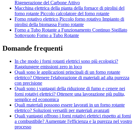
Rigenerazione del Carbone Attivo
Macchina elettrica della pianta della fornace di pirolisi del
forno rotante Piccolo calcolatore del forno rotante
Forno rotativo elettrico Piccolo forno rotativo Impianto di
pirolisi della biomassa Forno rotante
Forno a Tubo Rotante a Funzionamento Continuo Sigillato
Sottovuoto Forno a Tubo Rotante
Domande frequenti
In che modo i forni rotanti elettrici sono più ecologici?
Raggiungere emissioni zero in loco
Quali sono le applicazioni principali di un forno rotante
elettrico? Ottenere l'elaborazione di materiali ad alta purezza
con precisione
Quali sono i vantaggi della riduzione di fumo e cenere nei
forni rotativi elettrici? Ottenere una lavorazione più pulita,
semplice ed economica
Quali materiali possono essere lavorati in un forno rotante
elettrico? Soluzioni versatili per materiali avanzati
Quali vantaggi offrono i forni rotativi elettrici rispetto ai forni
a combustibile? Aumentate l'efficienza e la purezza nel vostro
processo