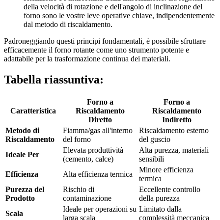
della velocità di rotazione e dell'angolo di inclinazione del
forno sono le vostre leve operative chiave, indipendentemente
dal metodo di riscaldamento.
Padroneggiando questi principi fondamentali, è possibile sfruttare
efficacemente il forno rotante come uno strumento potente e
adattabile per la trasformazione continua dei materiali.
Tabella riassuntiva:
Forno a
Forno a
Caratteristica
Riscaldamento
Riscaldamento
Diretto
Indiretto
Metodo di
Fiamma/gas all'interno
Riscaldamento esterno
Riscaldamento
del forno
del guscio
Elevata produttività
Alta purezza, materiali
Ideale Per
(cemento, calce)
sensibili
Minore efficienza
Efficienza
Alta efficienza termica
termica
Purezza del
Rischio di
Eccellente controllo
Prodotto
contaminazione
della purezza
Ideale per operazioni su
Limitato dalla
Scala
larga scala
complessità meccanica