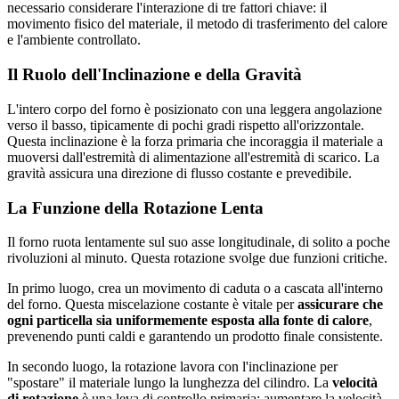
necessario considerare l'interazione di tre fattori chiave: il
movimento fisico del materiale, il metodo di trasferimento del calore
e l'ambiente controllato.
Il Ruolo dell'Inclinazione e della Gravità
L'intero corpo del forno è posizionato con una leggera angolazione
verso il basso, tipicamente di pochi gradi rispetto all'orizzontale.
Questa inclinazione è la forza primaria che incoraggia il materiale a
muoversi dall'estremità di alimentazione all'estremità di scarico. La
gravità assicura una direzione di flusso costante e prevedibile.
La Funzione della Rotazione Lenta
Il forno ruota lentamente sul suo asse longitudinale, di solito a poche
rivoluzioni al minuto. Questa rotazione svolge due funzioni critiche.
In primo luogo, crea un movimento di caduta o a cascata all'interno
del forno. Questa miscelazione costante è vitale per
assicurare che
ogni particella sia uniformemente esposta alla fonte di calore
,
prevenendo punti caldi e garantendo un prodotto finale consistente.
In secondo luogo, la rotazione lavora con l'inclinazione per
"spostare" il materiale lungo la lunghezza del cilindro. La
velocità
di rotazione
è una leva di controllo primaria; aumentare la velocità