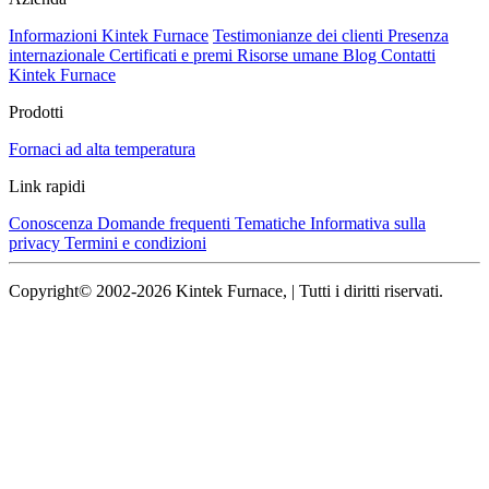
Informazioni Kintek Furnace
Testimonianze dei clienti
Presenza
internazionale
Certificati e premi
Risorse umane
Blog
Contatti
Kintek Furnace
Prodotti
Fornaci ad alta temperatura
Link rapidi
Conoscenza
Domande frequenti
Tematiche
Informativa sulla
privacy
Termini e condizioni
Copyright© 2002-2026 Kintek Furnace, | Tutti i diritti riservati.