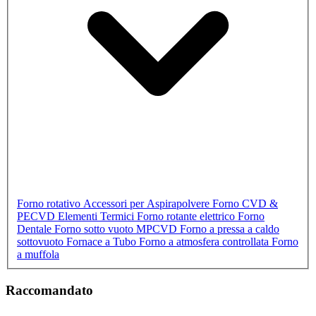
Forno rotativo
Accessori per Aspirapolvere
Forno CVD &
PECVD
Elementi Termici
Forno rotante elettrico
Forno
Dentale
Forno sotto vuoto
MPCVD
Forno a pressa a caldo
sottovuoto
Fornace a Tubo
Forno a atmosfera controllata
Forno
a muffola
Raccomandato