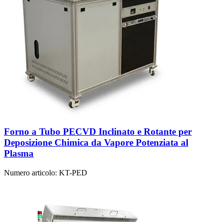
Forno a Tubo PECVD Inclinato e Rotante per
Deposizione Chimica da Vapore Potenziata al
Plasma
Numero articolo:
KT-PED