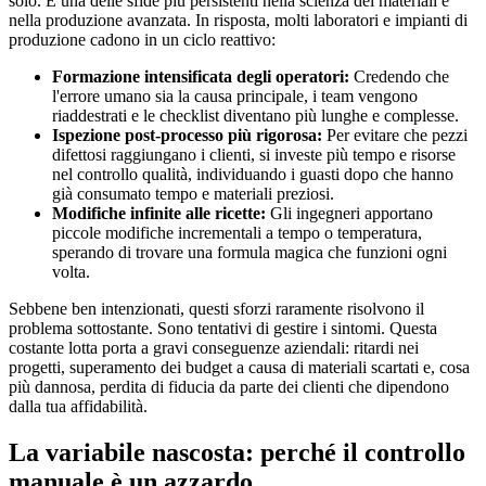
solo. È una delle sfide più persistenti nella scienza dei materiali e
nella produzione avanzata. In risposta, molti laboratori e impianti di
produzione cadono in un ciclo reattivo:
Formazione intensificata degli operatori:
Credendo che
l'errore umano sia la causa principale, i team vengono
riaddestrati e le checklist diventano più lunghe e complesse.
Ispezione post-processo più rigorosa:
Per evitare che pezzi
difettosi raggiungano i clienti, si investe più tempo e risorse
nel controllo qualità, individuando i guasti dopo che hanno
già consumato tempo e materiali preziosi.
Modifiche infinite alle ricette:
Gli ingegneri apportano
piccole modifiche incrementali a tempo o temperatura,
sperando di trovare una formula magica che funzioni ogni
volta.
Sebbene ben intenzionati, questi sforzi raramente risolvono il
problema sottostante. Sono tentativi di gestire i sintomi. Questa
costante lotta porta a gravi conseguenze aziendali: ritardi nei
progetti, superamento dei budget a causa di materiali scartati e, cosa
più dannosa, perdita di fiducia da parte dei clienti che dipendono
dalla tua affidabilità.
La variabile nascosta: perché il controllo
manuale è un azzardo