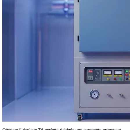
Ottenere il risultato T6 perfetto richiede uno strumento progettato