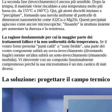
La seconda fase (invecchiamento) è ancora più sensibile. Dopo la
tempra, il materiale viene riscaldato a una temperatura molto più
bassa (es. da 155°C a 160°C). Qui, gli atomi disciolti iniziano a
"precipitare", formando una nuvola uniforme di particelle di
dimensioni nanometriche come Al2Cu o Mg2Si. Questi precipitati
agiscono come ancore microscopiche, "fissando" la struttura insieme
per aumentare la durezza e la resistenza.
La ragione fondamentale per cui la maggior parte dei
trattamenti fallisce è la non uniformità della temperatura.
Se il
vostro forno presenta "punti caldi" o "zone fredde", una parte del
vostro componente subirà un sovra-invecchiamento (diventando
fragile) mentre un'altra subirà un sotto-invecchiamento (rimanendo
morbida). Vi ritroverete con un composito funzionalmente
compromesso perché la sua microstruttura è un mix caotico di stati
diversi.
La soluzione: progettare il campo termico