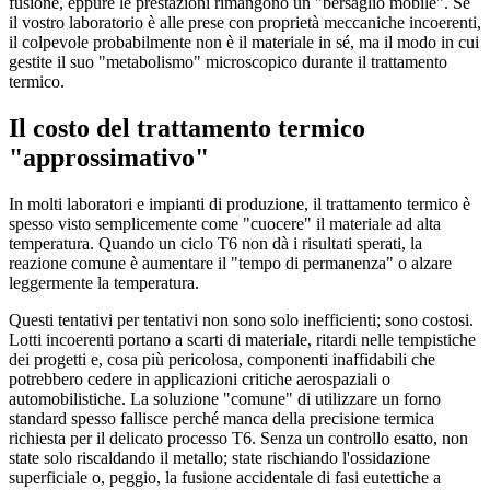
fusione, eppure le prestazioni rimangono un "bersaglio mobile". Se
il vostro laboratorio è alle prese con proprietà meccaniche incoerenti,
il colpevole probabilmente non è il materiale in sé, ma il modo in cui
gestite il suo "metabolismo" microscopico durante il trattamento
termico.
Il costo del trattamento termico
"approssimativo"
In molti laboratori e impianti di produzione, il trattamento termico è
spesso visto semplicemente come "cuocere" il materiale ad alta
temperatura. Quando un ciclo T6 non dà i risultati sperati, la
reazione comune è aumentare il "tempo di permanenza" o alzare
leggermente la temperatura.
Questi tentativi per tentativi non sono solo inefficienti; sono costosi.
Lotti incoerenti portano a scarti di materiale, ritardi nelle tempistiche
dei progetti e, cosa più pericolosa, componenti inaffidabili che
potrebbero cedere in applicazioni critiche aerospaziali o
automobilistiche. La soluzione "comune" di utilizzare un forno
standard spesso fallisce perché manca della precisione termica
richiesta per il delicato processo T6. Senza un controllo esatto, non
state solo riscaldando il metallo; state rischiando l'ossidazione
superficiale o, peggio, la fusione accidentale di fasi eutettiche a