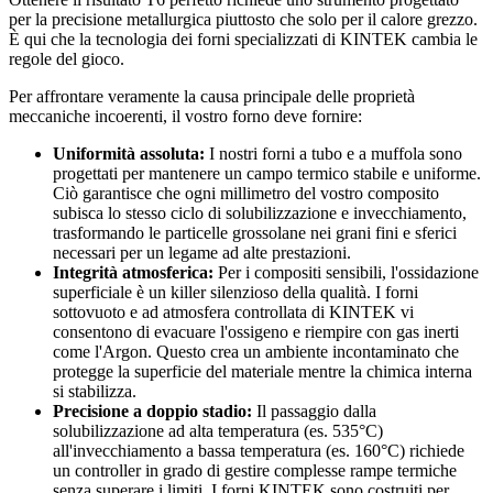
per la precisione metallurgica piuttosto che solo per il calore grezzo.
È qui che la tecnologia dei forni specializzati di KINTEK cambia le
regole del gioco.
Per affrontare veramente la causa principale delle proprietà
meccaniche incoerenti, il vostro forno deve fornire:
Uniformità assoluta:
I nostri forni a tubo e a muffola sono
progettati per mantenere un campo termico stabile e uniforme.
Ciò garantisce che ogni millimetro del vostro composito
subisca lo stesso ciclo di solubilizzazione e invecchiamento,
trasformando le particelle grossolane nei grani fini e sferici
necessari per un legame ad alte prestazioni.
Integrità atmosferica:
Per i compositi sensibili, l'ossidazione
superficiale è un killer silenzioso della qualità. I forni
sottovuoto e ad atmosfera controllata di KINTEK vi
consentono di evacuare l'ossigeno e riempire con gas inerti
come l'Argon. Questo crea un ambiente incontaminato che
protegge la superficie del materiale mentre la chimica interna
si stabilizza.
Precisione a doppio stadio:
Il passaggio dalla
solubilizzazione ad alta temperatura (es. 535°C)
all'invecchiamento a bassa temperatura (es. 160°C) richiede
un controller in grado di gestire complesse rampe termiche
senza superare i limiti. I forni KINTEK sono costruiti per