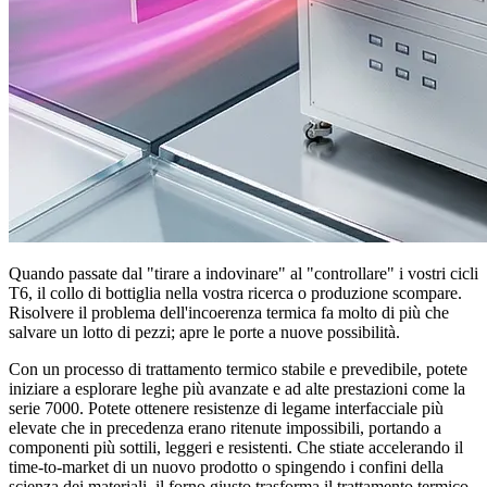
Quando passate dal "tirare a indovinare" al "controllare" i vostri cicli
T6, il collo di bottiglia nella vostra ricerca o produzione scompare.
Risolvere il problema dell'incoerenza termica fa molto di più che
salvare un lotto di pezzi; apre le porte a nuove possibilità.
Con un processo di trattamento termico stabile e prevedibile, potete
iniziare a esplorare leghe più avanzate e ad alte prestazioni come la
serie 7000. Potete ottenere resistenze di legame interfacciale più
elevate che in precedenza erano ritenute impossibili, portando a
componenti più sottili, leggeri e resistenti. Che stiate accelerando il
time-to-market di un nuovo prodotto o spingendo i confini della
scienza dei materiali, il forno giusto trasforma il trattamento termico