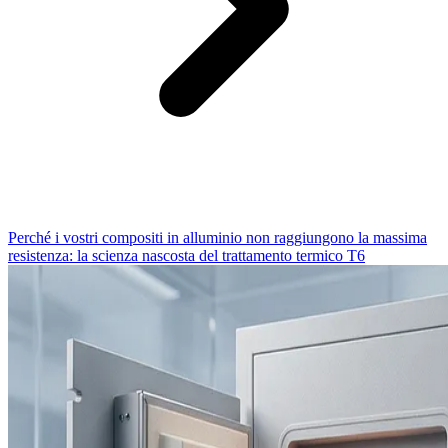
Perché i vostri compositi in alluminio non raggiungono la massima
resistenza: la scienza nascosta del trattamento termico T6