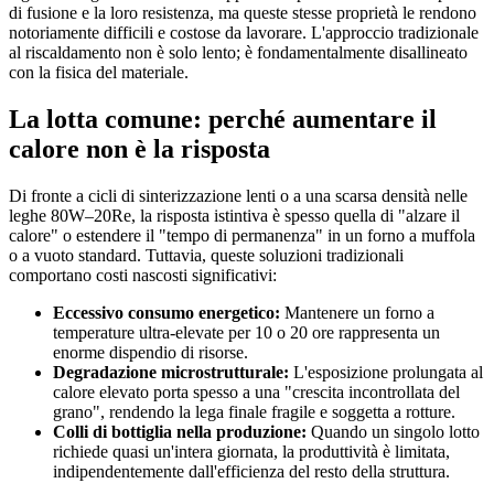
di fusione e la loro resistenza, ma queste stesse proprietà le rendono
notoriamente difficili e costose da lavorare. L'approccio tradizionale
al riscaldamento non è solo lento; è fondamentalmente disallineato
con la fisica del materiale.
La lotta comune: perché aumentare il
calore non è la risposta
Di fronte a cicli di sinterizzazione lenti o a una scarsa densità nelle
leghe 80W–20Re, la risposta istintiva è spesso quella di "alzare il
calore" o estendere il "tempo di permanenza" in un forno a muffola
o a vuoto standard. Tuttavia, queste soluzioni tradizionali
comportano costi nascosti significativi:
Eccessivo consumo energetico:
Mantenere un forno a
temperature ultra-elevate per 10 o 20 ore rappresenta un
enorme dispendio di risorse.
Degradazione microstrutturale:
L'esposizione prolungata al
calore elevato porta spesso a una "crescita incontrollata del
grano", rendendo la lega finale fragile e soggetta a rotture.
Colli di bottiglia nella produzione:
Quando un singolo lotto
richiede quasi un'intera giornata, la produttività è limitata,
indipendentemente dall'efficienza del resto della struttura.