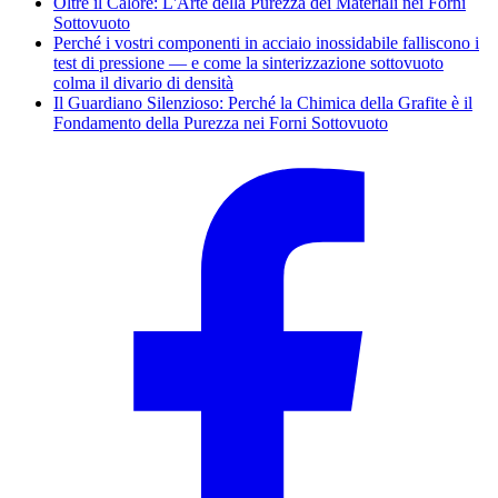
Oltre il Calore: L'Arte della Purezza dei Materiali nei Forni
Sottovuoto
Perché i vostri componenti in acciaio inossidabile falliscono i
test di pressione — e come la sinterizzazione sottovuoto
colma il divario di densità
Il Guardiano Silenzioso: Perché la Chimica della Grafite è il
Fondamento della Purezza nei Forni Sottovuoto