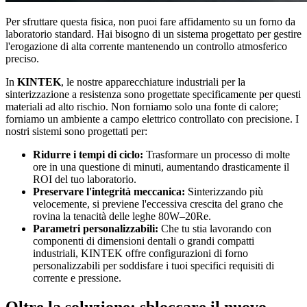
Per sfruttare questa fisica, non puoi fare affidamento su un forno da
laboratorio standard. Hai bisogno di un sistema progettato per gestire
l'erogazione di alta corrente mantenendo un controllo atmosferico
preciso.
In
KINTEK
, le nostre apparecchiature industriali per la
sinterizzazione a resistenza sono progettate specificamente per questi
materiali ad alto rischio. Non forniamo solo una fonte di calore;
forniamo un ambiente a campo elettrico controllato con precisione. I
nostri sistemi sono progettati per:
Ridurre i tempi di ciclo:
Trasformare un processo di molte
ore in una questione di minuti, aumentando drasticamente il
ROI del tuo laboratorio.
Preservare l'integrità meccanica:
Sinterizzando più
velocemente, si previene l'eccessiva crescita del grano che
rovina la tenacità delle leghe 80W–20Re.
Parametri personalizzabili:
Che tu stia lavorando con
componenti di dimensioni dentali o grandi compatti
industriali, KINTEK offre configurazioni di forno
personalizzabili per soddisfare i tuoi specifici requisiti di
corrente e pressione.
Oltre la soluzione: sbloccare il nuovo