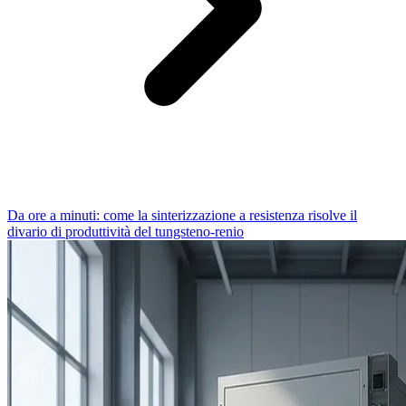
Da ore a minuti: come la sinterizzazione a resistenza risolve il
divario di produttività del tungsteno-renio