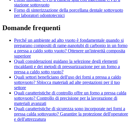
stazione sottovuoto
Forno di sinterizzazione della porcellana dentale sottovuoto
per laboratori odontotecnici
Domande frequenti
Perché un ambiente ad alto vuoto è fondamentale quando si
preparano compositi di rame-nanotubi di carbonio in un forno
a pressa a caldo sotto vuoto? Ottenere un'integrità composita
superiore
Quali considerazioni guidano la selezione degli elementi
riscaldanti e dei metodi di pressurizzazione per un forno a
pressa a caldo sotto vuoto?
Quali settori beneficiano dell'uso dei forni a pressa a caldo
sottovuoto? Sblocca materiali ad alte prestazioni per il tuo
settore
Quali caratteristiche di controllo offre un forno a pressa calda
sottovuoto? Controllo di precisione per la lavorazione di
materiali avanzati
Quali caratteristiche di sicurezza sono incorporate nei forni a
pressa calda sottovuoto? Garantire la protezione dell'operatore
e dell'attrezzatura