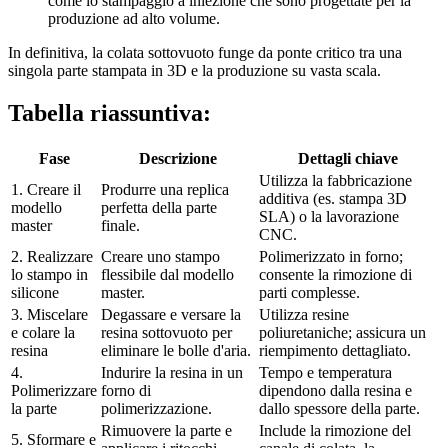
come lo stampaggio a iniezione che sono progettate per la
produzione ad alto volume.
In definitiva, la colata sottovuoto funge da ponte critico tra una
singola parte stampata in 3D e la produzione su vasta scala.
Tabella riassuntiva:
Fase
Descrizione
Dettagli chiave
Utilizza la fabbricazione
1. Creare il
Produrre una replica
additiva (es. stampa 3D
modello
perfetta della parte
SLA) o la lavorazione
master
finale.
CNC.
2. Realizzare
Creare uno stampo
Polimerizzato in forno;
lo stampo in
flessibile dal modello
consente la rimozione di
silicone
master.
parti complesse.
3. Miscelare
Degassare e versare la
Utilizza resine
e colare la
resina sottovuoto per
poliuretaniche; assicura un
resina
eliminare le bolle d'aria.
riempimento dettagliato.
4.
Indurire la resina in un
Tempo e temperatura
Polimerizzare
forno di
dipendono dalla resina e
la parte
polimerizzazione.
dallo spessore della parte.
Rimuovere la parte e
Include la rimozione del
5. Sformare e