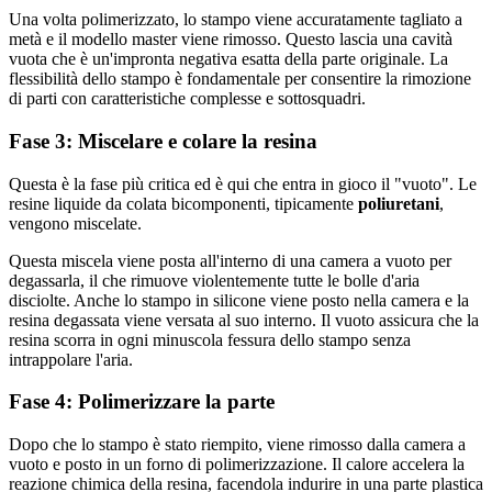
Una volta polimerizzato, lo stampo viene accuratamente tagliato a
metà e il modello master viene rimosso. Questo lascia una cavità
vuota che è un'impronta negativa esatta della parte originale. La
flessibilità dello stampo è fondamentale per consentire la rimozione
di parti con caratteristiche complesse e sottosquadri.
Fase 3: Miscelare e colare la resina
Questa è la fase più critica ed è qui che entra in gioco il "vuoto". Le
resine liquide da colata bicomponenti, tipicamente
poliuretani
,
vengono miscelate.
Questa miscela viene posta all'interno di una camera a vuoto per
degassarla, il che rimuove violentemente tutte le bolle d'aria
disciolte. Anche lo stampo in silicone viene posto nella camera e la
resina degassata viene versata al suo interno. Il vuoto assicura che la
resina scorra in ogni minuscola fessura dello stampo senza
intrappolare l'aria.
Fase 4: Polimerizzare la parte
Dopo che lo stampo è stato riempito, viene rimosso dalla camera a
vuoto e posto in un forno di polimerizzazione. Il calore accelera la
reazione chimica della resina, facendola indurire in una parte plastica