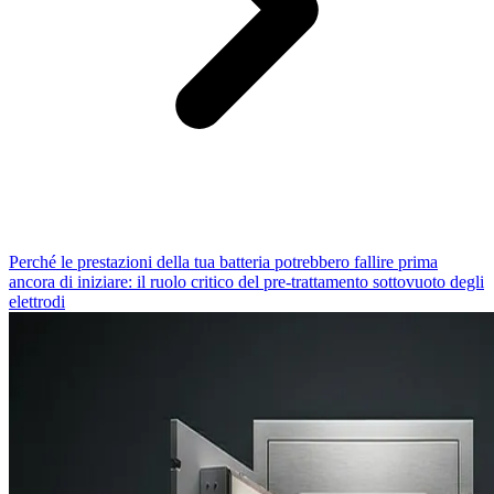
Perché le prestazioni della tua batteria potrebbero fallire prima
ancora di iniziare: il ruolo critico del pre-trattamento sottovuoto degli
elettrodi