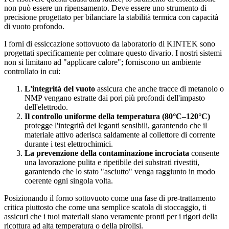
non può essere un ripensamento. Deve essere uno strumento di
precisione progettato per bilanciare la stabilità termica con capacità
di vuoto profondo.
I forni di essiccazione sottovuoto da laboratorio di KINTEK sono
progettati specificamente per colmare questo divario. I nostri sistemi
non si limitano ad "applicare calore"; forniscono un ambiente
controllato in cui:
L'integrità del vuoto
assicura che anche tracce di metanolo o
NMP vengano estratte dai pori più profondi dell'impasto
dell'elettrodo.
Il controllo uniforme della temperatura (80°C–120°C)
protegge l'integrità dei leganti sensibili, garantendo che il
materiale attivo aderisca saldamente al collettore di corrente
durante i test elettrochimici.
La prevenzione della contaminazione incrociata
consente
una lavorazione pulita e ripetibile dei substrati rivestiti,
garantendo che lo stato "asciutto" venga raggiunto in modo
coerente ogni singola volta.
Posizionando il forno sottovuoto come una fase di pre-trattamento
critica piuttosto che come una semplice scatola di stoccaggio, ti
assicuri che i tuoi materiali siano veramente pronti per i rigori della
ricottura ad alta temperatura o della pirolisi.