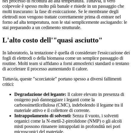
nel processo di ricottura ad alta temperatura. Tuttavia, il vero
colpevole è spesso molto più banale e risiede in un passaggio che
molti trascurano: la fase di essiccazione. Se le membrane degli
elettrodi non vengono trattate correttamente prima di entrare nel
forno ad alta temperatura, non le stai semplicemente asciugando: le
stai preparando a un cedimento strutturale.
L'alto costo dell'"quasi asciutto"
In laboratorio, la tentazione è quella di considerare l'essiccazione dei
fogli di elettrodi o della biomassa come un semplice passaggio di
routine. Molti team si affidano a forni atmosferici standard o tentano
di accelerare il processo aumentando il calore.
Tuttavia, queste "scorciatoie" portano spesso a diversi fallimenti
critici:
Degradazione del legante:
Il calore elevato in presenza di
ossigeno può danneggiare i leganti come la
carbossimetilcellulosa (CMC), indebolendo il legame tra il
materiale attivo e il collettore di corrente.
Intrappolamento di solventi:
Senza il vuoto, i solventi
organici come la N-metil-2-pirrolidone (NMP) o gli alcoli
misti possono rimanere intrappolati in profondità nei pori
microscopici del materiale.